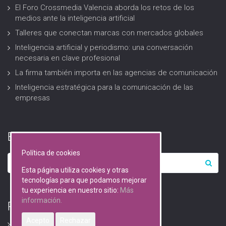
El Foro Crossmedia Valencia aborda los retos de los
medios ante la inteligencia artificial
Talleres que conectan marcas con mercados globales
Inteligencia artificial y periodismo: una conversación
necesaria en clave profesional
La firma también importa en las agencias de comunicación
Inteligencia estratégica para la comunicación de las
empresas
Buscar…
Política de cookies
Esta página utiliza cookies y otras
tecnologías para que podamos mejorar
tu experiencia en nuestro sitio:
Más
información.
RGPD (Protección de datos)
Acepto
Rechazar
Avisos Legales