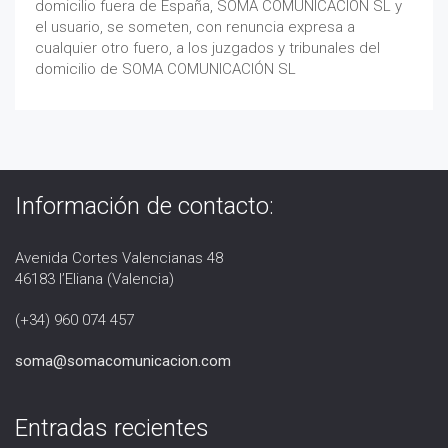
domicilio fuera de España, SOMA COMUNICACIÓN SL y
el usuario, se someten, con renuncia expresa a
cualquier otro fuero, a los juzgados y tribunales del
domicilio de SOMA COMUNICACIÓN SL
Información de contacto:
Avenida Cortes Valencianas 48
46183 l’Eliana (Valencia)
(+34) 960 074 457
soma@somacomunicacion.com
Entradas recientes