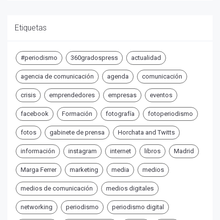
Etiquetas
#periodismo
360gradospress
actualidad
agencia de comunicación
agenda
comunicación
crisis
emprendedores
empresas
eventos
facebook
Formación
fotografía
fotoperiodismo
fotos
gabinete de prensa
Horchata and Twitts
información
instagram
internet
libros
Madrid
Marga Ferrer
marketing
media
medios
medios de comunicación
medios digitales
networking
periodismo
periodismo digital