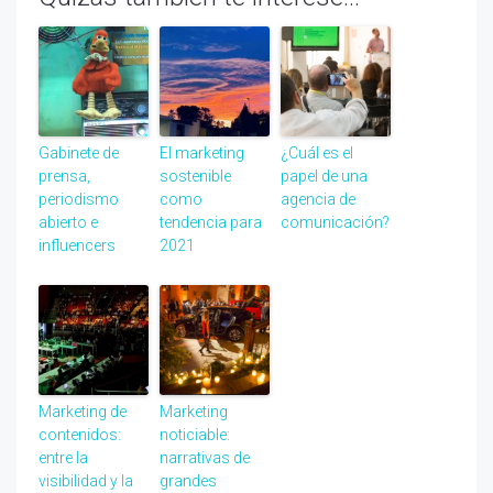
Gabinete de
El marketing
¿Cuál es el
prensa,
sostenible
papel de una
periodismo
como
agencia de
abierto e
tendencia para
comunicación?
influencers
2021
Marketing de
Marketing
contenidos:
noticiable:
entre la
narrativas de
visibilidad y la
grandes