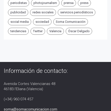
periodistas
photojournalism
prensa
press
publicidad
redes sociales
servicios periodísticos
social media
sociedad
Soma Comunicación
tendencias
Twitter
Valencia
Óscar Delgado
Información de contacto:
Avenida Cortes Valencianas 48
46183 l’Eliana (Valencia)
(+34) 960 074 457
soma@somacomunicacion.com