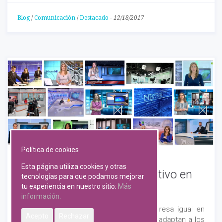
Blog
/
Comunicación
/
Destacado
-
12/18/2017
Política de cookies
Esta página utiliza cookies y otras
Cómo se realiza un informativo en
tecnologías para que podamos mejorar
tu experiencia en nuestro sitio:
Más
televisión
información.
En
periodismo
la información no se expresa igual en
Acepto
Rechazar
todas las plataformas. Los
lenguajes
se adaptan a los