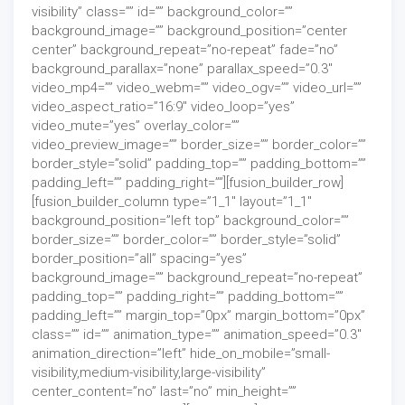
visibility” class=”” id=”” background_color=””
background_image=”” background_position=”center
center” background_repeat=”no-repeat” fade=”no”
background_parallax=”none” parallax_speed=”0.3″
video_mp4=”” video_webm=”” video_ogv=”” video_url=””
video_aspect_ratio=”16:9″ video_loop=”yes”
video_mute=”yes” overlay_color=””
video_preview_image=”” border_size=”” border_color=””
border_style=”solid” padding_top=”” padding_bottom=””
padding_left=”” padding_right=””][fusion_builder_row]
[fusion_builder_column type=”1_1″ layout=”1_1″
background_position=”left top” background_color=””
border_size=”” border_color=”” border_style=”solid”
border_position=”all” spacing=”yes”
background_image=”” background_repeat=”no-repeat”
padding_top=”” padding_right=”” padding_bottom=””
padding_left=”” margin_top=”0px” margin_bottom=”0px”
class=”” id=”” animation_type=”” animation_speed=”0.3″
animation_direction=”left” hide_on_mobile=”small-
visibility,medium-visibility,large-visibility”
center_content=”no” last=”no” min_height=””