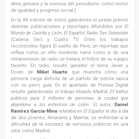
alma genuina y la esencia del periodismo como motor
de igualdad y progreso social.ƒ
En la XX edición de estos galardones el jurado premió
distintas publicaciones y reportajes difundidos por
El
Mundo de Castilla y León
,
El Español
,
Radio San Sebastián
(Cadena Ser) y Cuatro TV. Entre los trabajos
reconocidos figura El sueño de Pere, un reportaje que
refleja cómo un niño invidente narra como si de una
retransmisión de radio se tratara, el fútbol de su equipo
favorito. En radio, resultó ganador el tema Javier y
Dover, de
Mikel Huarte
, que muestra cómo una
persona ciega disfruta de un partido de pelota vasca
con su perro guía. En el apartado de Prensa Digital
resultó galardonado el trabajo titulado
Madrid, 25 baños
públicos para 3 millones de personas: la ciudad que
abandona a los enfermos de colon
. El autor,
Daniel
Ramírez García-Mina
relataba en
El Español
el día a día
de dos jóvenes, Amaranta y Miamar, se enfrentan a la
dificultad de la escasez de servicios públicos en una
urbe como Madrid.