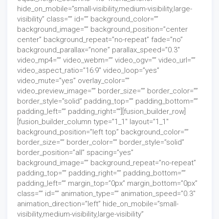
hide_on_mobile=”small-visibility,medium-visibility,large-
visibility” class=”” id=”” background_color=””
background_image=”” background_position=”center
center” background_repeat=”no-repeat” fade=”no”
background_parallax=”none” parallax_speed=”0.3″
video_mp4=”” video_webm=”” video_ogv=”” video_url=””
video_aspect_ratio=”16:9″ video_loop=”yes”
video_mute=”yes” overlay_color=””
video_preview_image=”” border_size=”” border_color=””
border_style=”solid” padding_top=”” padding_bottom=””
padding_left=”” padding_right=””][fusion_builder_row]
[fusion_builder_column type=”1_1″ layout=”1_1″
background_position=”left top” background_color=””
border_size=”” border_color=”” border_style=”solid”
border_position=”all” spacing=”yes”
background_image=”” background_repeat=”no-repeat”
padding_top=”” padding_right=”” padding_bottom=””
padding_left=”” margin_top=”0px” margin_bottom=”0px”
class=”” id=”” animation_type=”” animation_speed=”0.3″
animation_direction=”left” hide_on_mobile=”small-
visibility,medium-visibility,large-visibility”