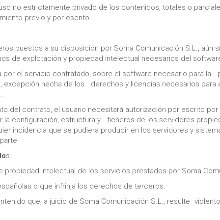
uso no estrictamente privado de los contenidos, totales o parcial
iento previo y por escrito.
eros puestos a su disposición por Soma Comunicación S.L., aún s
s de explotación y propiedad intelectual necesarios del softwar
a por el servicio contratado, sobre el software necesario para la 
o, excepción hecha de los derechos y licencias necesarios para e
.
to del contrato, el usuario necesitará autorización por escrito 
izar la configuración, estructura y ficheros de los servidores pr
quier incidencia que se pudiera producir en los servidores y si
parte.
do
s.
re propiedad intelectual de los servicios prestados por Soma Comun
s españolas o que infrinja los derechos de terceros.
ontenido que, a juicio de Soma Comunicación S.L., resulte violento,