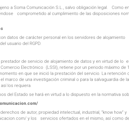
ajeno a Soma Comunicación S.L., salvo obligación legal. Como 
biéndose comprometido al cumplimiento de las disposiciones norm
os
s con datos de carácter personal en los servidores de alojamien
del usuario del RGPD.
estador de servicio de alojamiento de datos y en virtud de lo es
e Comercio Electrónico (LSSI), retiene por un periodo máximo de 
l momento en que se inició la prestación del servicio. La retenció
el marco de una investigación criminal o para la salvaguardia de 
así los requiera.
os del Estado se hará en virtud a lo dispuesto en la normativa s
acomunicacion.com/
 derechos de autor, propiedad intelectual, industrial, “know how”
nicacion.com/ y los servicios ofertados en el mismo, así como d