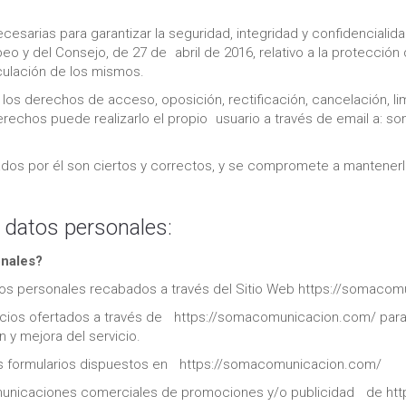
arias para garantizar la seguridad, integridad y confidencialid
 y del Consejo, de 27 de abril de 2016, relativo a la protección 
rculación de los mismos.
 los derechos de acceso, oposición, rectificación, cancelación, l
derechos puede realizarlo el propio usuario a través de email a
litados por él son ciertos y correctos, y se compromete a manten
s datos personales:
onales?
os personales recabados a través del Sitio Web https://somacomun
vicios ofertados a través de https://somacomunicacion.com/ para 
 y mejora del servicio.
 los formularios dispuestos en https://somacomunicacion.com/
comunicaciones comerciales de promociones y/o publicidad de ht