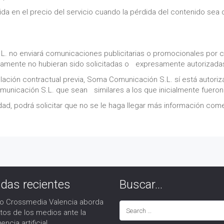
ida en el precio del servicio cuando la pérdida del contenido se
.L. no enviará comunicaciones publicitarias o promocionales por 
iamente no hubieran sido solicitadas o expresamente autorizadas 
relación contractual previa, Soma Comunicación S.L. sí está auto
unicación S.L. que sean similares a los que inicialmente fueron 
tidad, podrá solicitar que no se le haga llegar más información com
adas recientes
Buscar…
ro Crossmedia Valencia aborda
etos de los medios ante la
gencia artificial