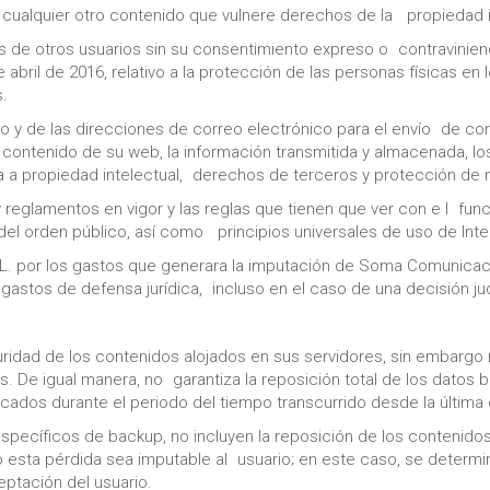
cualquier otro contenido que vulnere derechos de la propiedad i
les de otros usuarios sin su consentimiento expreso o contravinie
abril de 2016, relativo a la protección de las personas físicas en
s.
inio y de las direcciones de correo electrónico para el envío de 
el contenido de su web, la información transmitida y almacenada, l
ia a propiedad intelectual, derechos de terceros y protección de
y reglamentos en vigor y las reglas que tienen que ver con e l fun
el orden público, así como principios universales de uso de Inte
L. por los gastos que generara la imputación de Soma Comunicaci
y gastos de defensa jurídica, incluso en el caso de una decisión judi
idad de los contenidos alojados en sus servidores, sin embargo n
s. De igual manera, no garantiza la reposición total de los datos b
cados durante el periodo del tiempo transcurrido desde la última
 específicos de backup, no incluyen la reposición de los conteni
esta pérdida sea imputable al usuario; en este caso, se determina
ptación del usuario.