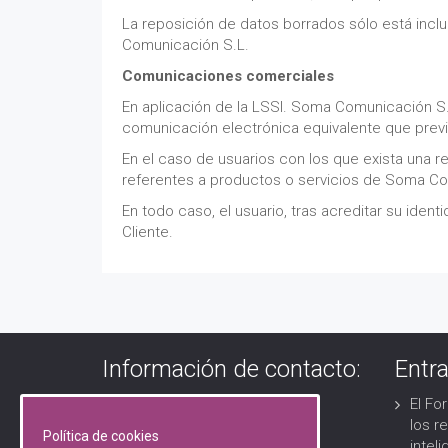
La reposición de datos borrados sólo está inclu
Comunicación S.L.
Comunicaciones comerciales
En aplicación de la LSSI. Soma Comunicación S
comunicación electrónica equivalente que prev
En el caso de usuarios con los que exista una 
referentes a productos o servicios de Soma Com
En todo caso, el usuario, tras acreditar su iden
Cliente.
Información de contacto:
Entr
El Fo
Avenida Cortes Valencianas 48
los r
Política de cookies
46183 l’Eliana (Valencia)
inteli