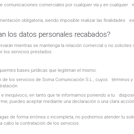
 comunicaciones comerciales por cualquier vía y en cualquier m
ntación obligatoria, siendo imposible realizar las finalidades e
an los datos personales recabados?
arán mientras se mantenga la relación comercial o no solicites s
r los servicios prestados.
iguientes bases jurídicas que legitiman el mismo:
ción de los servicios de Soma Comunicación S.L., cuyos términos y
ratación.
do e inequívoco, en tanto que te informamos poniendo a tu disposic
rme, puedes aceptar mediante una declaración o una clara acción
 hagas de forma errónea o incompleta, no podremos atender tu soli
 a cabo la contratación de los servicios.