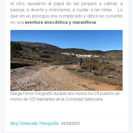
el otro, ayudaron al papá de las peques a calmar, a
pasear, a divertir y entretener, a cuidar a las niñas. Lo
que en un principio era complicado y difícil se convirtió
en una
aventura anecdótica y maravillosa
.
Marga Ferrer fotografió durante dos meses los 24 pueblos de
menos de 100 habitantes de la Comunitat Valenciana.
Blog
/
Destacado
/
Fotografía
-
01/20/2022