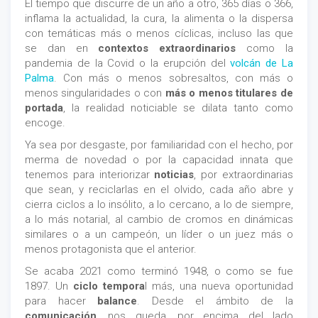
El tiempo que discurre de un año a otro, 365 días o 366,
inflama la actualidad, la cura, la alimenta o la dispersa
con temáticas más o menos cíclicas, incluso las que
se dan en
contextos extraordinarios
como la
pandemia de la Covid o la erupción del
volcán de La
Palma
. Con más o menos sobresaltos, con más o
menos singularidades o con
más o menos titulares de
portada
, la realidad noticiable se dilata tanto como
encoge.
Ya sea por desgaste, por familiaridad con el hecho, por
merma de novedad o por la capacidad innata que
tenemos para interiorizar
noticias
, por extraordinarias
que sean, y reciclarlas en el olvido, cada año abre y
cierra ciclos a lo insólito, a lo cercano, a lo de siempre,
a lo más notarial, al cambio de cromos en dinámicas
similares o a un campeón, un líder o un juez más o
menos protagonista que el anterior.
Se acaba 2021 como terminó 1948, o como se fue
1897. Un
ciclo tempora
l más, una nueva oportunidad
para hacer
balance
. Desde el ámbito de la
comunicación
, nos queda, por encima del lado