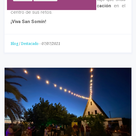
al que recurre a
servicios de comunicación
en el
centro de sus retos.
¡Viva San Somín!
Blog
/
Destacado
-
07/07/2021