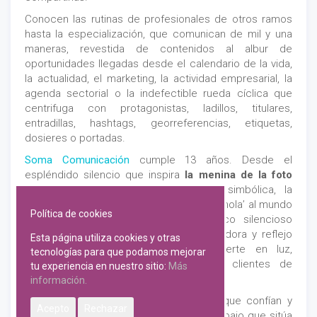
Conocen las rutinas de profesionales de otros ramos
hasta la especialización, que comunican de mil y una
maneras, revestida de contenidos al albur de
oportunidades llegadas desde el calendario de la vida,
la actualidad, el marketing, la actividad empresarial, la
agenda sectorial o la indefectible rueda cíclica que
centrifuga con protagonistas, ladillos, titulares,
entradillas, hashtags, georreferencias, etiquetas,
dosieres o portadas.
Soma Comunicación
cumple 13 años. Desde el
espléndido silencio que inspira
la menina de la foto
que ilustra el post. Una instantánea simbólica, la
primera que utilizó la agencia para decir ‘hola’ al mundo
Política de cookies
aquel
7 de julio de 2008
. Un pellizco silencioso
captado por
Marga Ferrer
, socia fundadora y reflejo
Esta página utiliza cookies y otras
cotidiano de la invisibilidad que revierte en luz,
tecnologías para que podamos mejorar
taquígrafos y protagonismo para los clientes de
tu experiencia en nuestro sitio:
Más
#somasland
.
información.
Gracias a las personas que confiaron, que confían y
Acepto
Rechazar
que confiarán en esa metodología de trabajo que sitúa