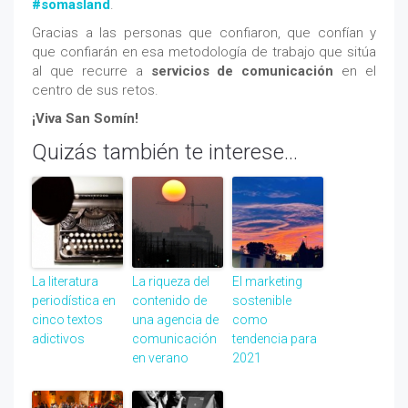
#somasland
.
Gracias a las personas que confiaron, que confían y
que confiarán en esa metodología de trabajo que sitúa
al que recurre a
servicios de comunicación
en el
centro de sus retos.
¡Viva San Somín!
Quizás también te interese...
La literatura
La riqueza del
El marketing
periodística en
contenido de
sostenible
cinco textos
una agencia de
como
adictivos
comunicación
tendencia para
en verano
2021