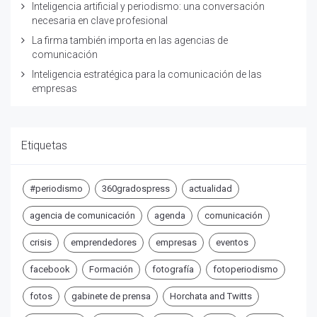
Inteligencia artificial y periodismo: una conversación
necesaria en clave profesional
La firma también importa en las agencias de
comunicación
Inteligencia estratégica para la comunicación de las
empresas
Etiquetas
#periodismo
360gradospress
actualidad
agencia de comunicación
agenda
comunicación
crisis
emprendedores
empresas
eventos
facebook
Formación
fotografía
fotoperiodismo
fotos
gabinete de prensa
Horchata and Twitts