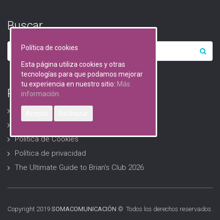
Buscar…
Política de cookies
Esta página utiliza cookies y otras
tecnologías para que podamos mejorar
tu experiencia en nuestro sitio:
Más
RGPD (Protección de datos)
información.
Avisos Legales
Acepto
Rechazar
Descarga formularios RGPD
Política de Cookies
Política de privacidad
The Ultimate Guide to Brian’s Club 2026
Copyright 2019
SOMACOMUNICACIÓN
© Todos los derechos reservados.