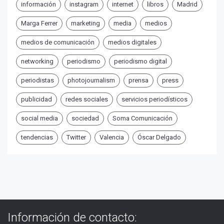
información
instagram
internet
libros
Madrid
Marga Ferrer
marketing
media
medios
medios de comunicación
medios digitales
networking
periodismo
periodismo digital
periodistas
photojournalism
prensa
press
publicidad
redes sociales
servicios periodísticos
social media
sociedad
Soma Comunicación
tendencias
Twitter
Valencia
Óscar Delgado
Información de contacto: