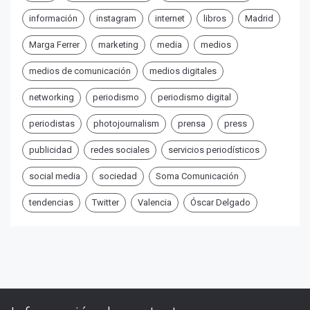
información
instagram
internet
libros
Madrid
Marga Ferrer
marketing
media
medios
medios de comunicación
medios digitales
networking
periodismo
periodismo digital
periodistas
photojournalism
prensa
press
publicidad
redes sociales
servicios periodísticos
social media
sociedad
Soma Comunicación
tendencias
Twitter
Valencia
Óscar Delgado