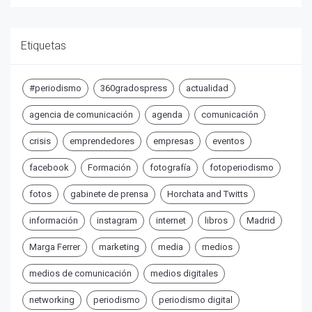
Etiquetas
#periodismo
360gradospress
actualidad
agencia de comunicación
agenda
comunicación
crisis
emprendedores
empresas
eventos
facebook
Formación
fotografía
fotoperiodismo
fotos
gabinete de prensa
Horchata and Twitts
información
instagram
internet
libros
Madrid
Marga Ferrer
marketing
media
medios
medios de comunicación
medios digitales
networking
periodismo
periodismo digital