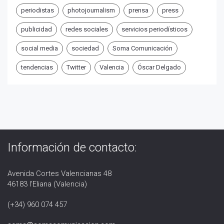
periodistas
photojournalism
prensa
press
publicidad
redes sociales
servicios periodísticos
social media
sociedad
Soma Comunicación
tendencias
Twitter
Valencia
Óscar Delgado
Información de contacto:
Avenida Cortes Valencianas 48
46183 l’Eliana (Valencia)
(+34) 960 074 457