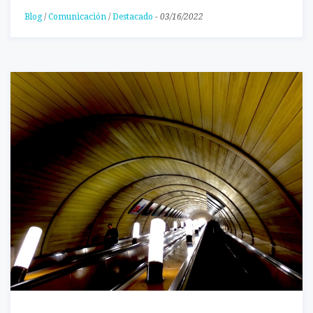
Blog
/
Comunicación
/
Destacado
-
03/16/2022