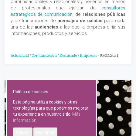
comunicacionales y relacionales y ponerlos en manos
de profesionales que ejerzan de
consultores
estratégicos de comunicación
, de
relaciones públicas
y de transmisores de
mensajes de calidad
para cada
una de las
audiencias
a las que la empresa dirija sus
informaciones, productos y servicios.
Actualidad
/
Comunicación
/
Destacado
/
Empresas
-
05/21/2021
Política de cookies
Esta página utiliza cookies y otras
tecnologías para que podamos mejorar
tu experiencia en nuestro sitio:
Más
información.
Acepto
Rechazar