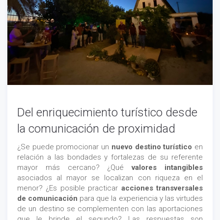
Del enriquecimiento turístico desde
la comunicación de proximidad
¿Se puede promocionar un
nuevo destino turístico
en
relación a las bondades y fortalezas de su referente
mayor más cercano? ¿Qué
valores intangibles
asociados al mayor se localizan con riqueza en el
menor? ¿Es posible practicar
acciones transversales
de comunicación
para que la experiencia y las virtudes
de un destino se complementen con las aportaciones
que le brinde el segundo? Las respuestas son