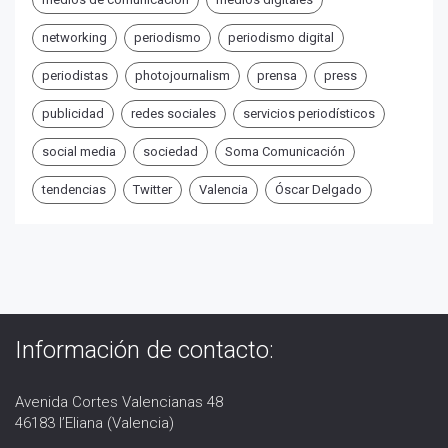
networking
periodismo
periodismo digital
periodistas
photojournalism
prensa
press
publicidad
redes sociales
servicios periodísticos
social media
sociedad
Soma Comunicación
tendencias
Twitter
Valencia
Óscar Delgado
Información de contacto:
Avenida Cortes Valencianas 48
46183 l’Eliana (Valencia)