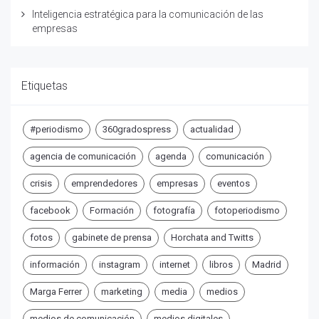
Inteligencia estratégica para la comunicación de las
empresas
Etiquetas
#periodismo
360gradospress
actualidad
agencia de comunicación
agenda
comunicación
crisis
emprendedores
empresas
eventos
facebook
Formación
fotografía
fotoperiodismo
fotos
gabinete de prensa
Horchata and Twitts
información
instagram
internet
libros
Madrid
Marga Ferrer
marketing
media
medios
medios de comunicación
medios digitales