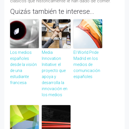
clásicos que históricamente le han dado de comer.
Quizás también te interese...
Los medios
Media
El World Pride
españoles
Innovation
Madrid en los
desde la visión
Initiative: el
medios de
de una
proyecto que
comunicación
estudiante
apoya y
españoles
francesa
desarrolla la
innovación en
los medios