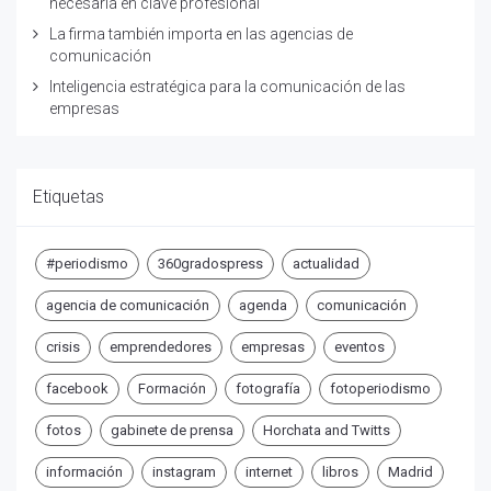
necesaria en clave profesional
La firma también importa en las agencias de
comunicación
Inteligencia estratégica para la comunicación de las
empresas
Etiquetas
#periodismo
360gradospress
actualidad
agencia de comunicación
agenda
comunicación
crisis
emprendedores
empresas
eventos
facebook
Formación
fotografía
fotoperiodismo
fotos
gabinete de prensa
Horchata and Twitts
información
instagram
internet
libros
Madrid