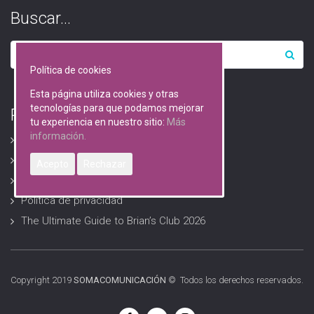
Buscar…
Política de cookies
Esta página utiliza cookies y otras
tecnologías para que podamos mejorar
RGPD (Protección de datos)
tu experiencia en nuestro sitio:
Más
información.
Avisos Legales
Descarga formularios RGPD
Acepto
Rechazar
Política de Cookies
Política de privacidad
The Ultimate Guide to Brian’s Club 2026
Copyright 2019
SOMACOMUNICACIÓN
© Todos los derechos reservados.