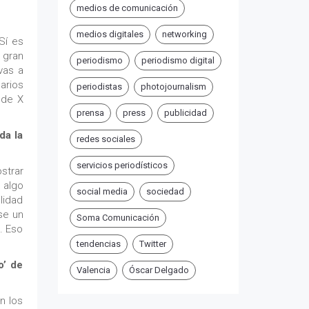
medios de comunicación
medios digitales
networking
Sí es
 gran
periodismo
periodismo digital
vas a
arios
periodistas
photojournalism
 de X
prensa
press
publicidad
da la
redes sociales
servicios periodísticos
strar
 algo
social media
sociedad
lidad
se un
Soma Comunicación
o. Eso
tendencias
Twitter
o’ de
Valencia
Óscar Delgado
n los