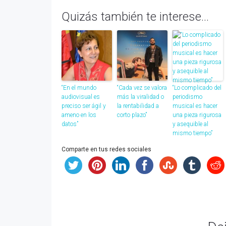
Quizás también te interese...
“En el mundo
“Cada vez se valora
“Lo complicado del
audiovisual es
más la viralidad o
periodismo
preciso ser ágil y
la rentabilidad a
musical es hacer
ameno en los
corto plazo”
una pieza rigurosa
datos”
y asequible al
mismo tiempo”
Comparte en tus redes sociales