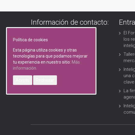
Información de contacto:
Entr
El Fo
Avenida Cortes Valencianas 48
los r
Política de cookies
46183 l’Eliana (Valencia)
inteli
Esta página utiliza cookies y otras
Talle
tecnologías para que podamos mejorar
(+34) 960 074 457
merc
tu experiencia en nuestro sitio:
Más
información.
soma@somacomunicacion.com
Inteli
una c
Acepto
Rechazar
clave
La fi
agenc
Intel
comun