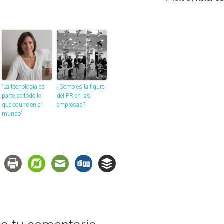
“La tecnología es
¿Cómo es la figura
parte de todo lo
del PR en las
que ocurre en el
empresas?
mundo”