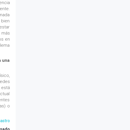
encia
ente.
onada
 bien
estar
y más
os en
blema
n una
sico,
uedes
 está
ctual
entes
as) o
astro
asado