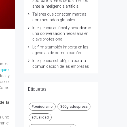
aborda los retos de los medios
ante la inteligencia artificial
Talleres que conectan marcas
con mercados globales
Inteligencia artificial y periodismo:
una conversación necesaria en
clave profesional
La firma también importa en las
agencias de comunicación
Inteligencia estratégica para la
cio es
comunicación de las empresas
rquez
udes y
de el
 Como
Etiquetas
de la
#periodismo
360gradospress
s uno
actualidad
ar el