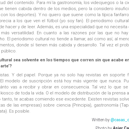
tud del contenido. Para mí la gastronomía, los videojuegos o la ci
ue tienen cabida dentro de los medios, pero la considero insufici
 con los deportes). Y no quiero que suene como la típica fanfarr
ecia a los que ven el fútbol (yo soy fan). El periodismo cultural
 de hacer y de leer. Además, es una especialidad que no necesita 
más versatilidad. En cuanto a las razones por las que no ha
. El periodismo cultural no tiende a llamar, así como así, al men
mentos, donde sí tienen más cabida y desarrollo. Tal vez el pro
 público.
ultural sea solvente en los tiempos que corren sin que acabe e
arte’?
stas. Y del papel. Porque ya no solo hay revistas en soporte fí
 El modelo de suscripción está hoy más vigente que nunca. P
ánto vas a recibir y obrar en consecuencia. Tal vez lo que se
osco de toda la vida. O el modelo de distribución de la prensa a
 lo tanto, te acabas comiendo ese excedente. Existen revistas solv
as de las empresas) sobre ciencia (Principia), gastronomía (Tap
ata). Es posible.
Written by
@casas_c
Photo by
Asier C