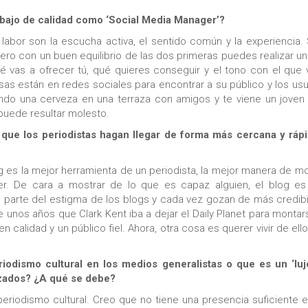
abajo de calidad como ‘Social Media Manager’?
abor son la escucha activa, el sentido común y la experiencia. 
ero con un buen equilibrio de las dos primeras puedes realizar un
é vas a ofrecer tú, qué quieres conseguir y el tono con el que 
resas están en redes sociales para encontrar a su público y los usu
do una cerveza en una terraza con amigos y te viene un joven
 puede resultar molesto.
que los periodistas hagan llegar de forma más cercana y rápi
g es la mejor herramienta de un periodista, la mejor manera de mo
r. De cara a mostrar de lo que es capaz alguien, el blog es
 parte del estigma de los blogs y cada vez gozan de más credibi
e unos años que Clark Kent iba a dejar el Daily Planet para montar
 calidad y un público fiel. Ahora, otra cosa es querer vivir de ell
iodismo cultural en los medios generalistas o que es un ‘luj
izados? ¿A qué se debe?
periodismo cultural. Creo que no tiene una presencia suficiente e