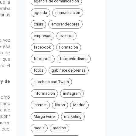
agencia de comunicación
ue la
eraba
agenda
comunicación
arias
crisis
emprendedores
empresas
eventos
a vez
e esa
facebook
Formación
po de
) que
fotografía
fotoperiodismo
a. El
fotos
gabinete de prensa
 y de
Horchata and Twitts
información
instagram
 como
tarlo
internet
libros
Madrid
cance
ubrir
Marga Ferrer
marketing
as en
media
medios
 que,