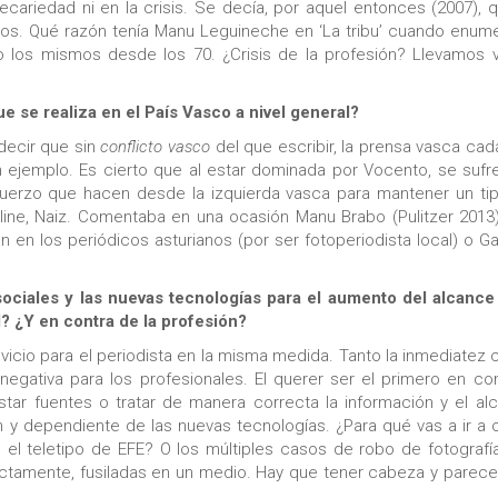
ecariedad ni en la crisis. Se decía, por aquel entonces (2007), q
mos. Qué razón tenía Manu Leguineche en ‘La tribu’ cuando enum
o los mismos desde los 70. ¿Crisis de la profesión? Llevamos v
e se realiza en el País Vasco a nivel general?
 decir que sin
conflicto vasco
del que escribir, la prensa vasca cad
 ejemplo. Es cierto que al estar dominada por Vocento, se sufr
fuerzo que hacen desde la izquierda vasca para mantener un ti
line, Naiz. Comentaba en una ocasión Manu Brabo (Pulitzer 2013
 en los periódicos asturianos (por ser fotoperiodista local) o Gar
ociales y las nuevas tecnologías para el aumento del alcance
d? ¿Y en contra de la profesión?
 vicio para el periodista en la misma medida. Tanto la inmediatez
 negativa para los profesionales. El querer ser el primero en con
tar fuentes o tratar de manera correcta la información y el al
 dependiente de las nuevas tecnologías. ¿Para qué vas a ir a c
s el teletipo de EFE? O los múltiples casos de robo de fotografí
rectamente, fusiladas en un medio. Hay que tener cabeza y parece