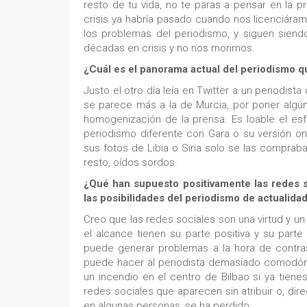
resto de tu vida, no te paras a pensar en la pr
crisis ya habría pasado cuando nos licenciára
los problemas del periodismo, y siguen siend
décadas en crisis y no nos morimos.
¿Cuál es el panorama actual del periodismo qu
Justo el otro día leía en Twitter a un periodista
se parece más a la de Murcia, por poner algún
homogenización de la prensa. Es loable el es
periodismo diferente con Gara o su versión on
sus fotos de Libia o Siria solo se las compraban
resto, oídos sordos.
¿Qué han supuesto positivamente las redes s
las posibilidades del periodismo de actualida
Creo que las redes sociales son una virtud y un
el alcance tienen su parte positiva y su parte
puede generar problemas a la hora de contras
puede hacer al periodista demasiado comodón y
un incendio en el centro de Bilbao si ya tiene
redes sociales que aparecen sin atribuir o, di
en algunas personas, se ha perdido.