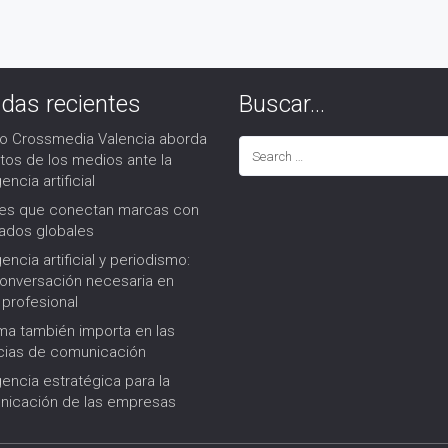
adas recientes
Buscar…
ro Crossmedia Valencia aborda
etos de los medios ante la
gencia artificial
res que conectan marcas con
ados globales
gencia artificial y periodismo:
onversación necesaria en
 profesional
rma también importa en las
ias de comunicación
igencia estratégica para la
icación de las empresas