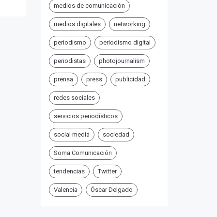
medios de comunicación
medios digitales
networking
periodismo
periodismo digital
periodistas
photojournalism
prensa
press
publicidad
redes sociales
servicios periodísticos
social media
sociedad
Soma Comunicación
tendencias
Twitter
Valencia
Óscar Delgado