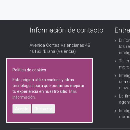
Información de contacto:
Entr
El Fo
Avenida Cortes Valencianas 48
los r
46183 l’Eliana (Valencia)
inteli
Talle
(+34) 960 074 457
merc
Política de cookies
soma@somacomunicacion.com
Inteli
Esta página utiliza cookies y otras
una c
tecnologías para que podamos mejorar
clave
tu experiencia en nuestro sitio:
Más
La fi
información.
agenc
Acepto
Rechazar
Intel
comun