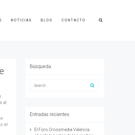
S
NOTICIAS
BLOG
CONTACTO
Búsqueda
de
s
 al
Entradas recientes
de
s el
El Foro Crossmedia Valencia