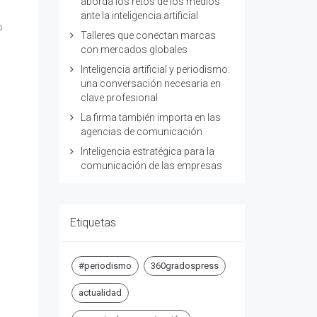
aborda los retos de los medios
ante la inteligencia artificial
o
Talleres que conectan marcas
con mercados globales
Inteligencia artificial y periodismo:
una conversación necesaria en
clave profesional
La firma también importa en las
agencias de comunicación
Inteligencia estratégica para la
comunicación de las empresas
Etiquetas
#periodismo
360gradospress
actualidad