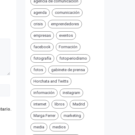
agencia de comunicación
agenda
comunicación
crisis
emprendedores
empresas
eventos
facebook
Formación
fotografía
fotoperiodismo
fotos
gabinete de prensa
Horchata and Twitts
información
instagram
internet
libros
Madrid
tario.
Marga Ferrer
marketing
media
medios