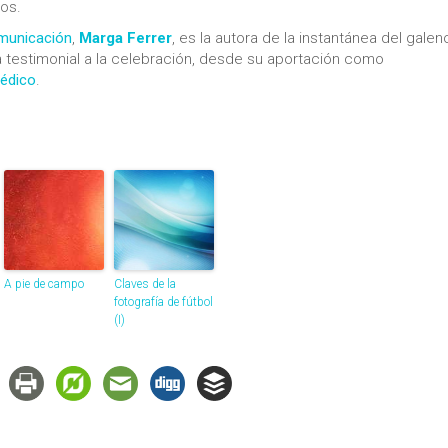
os.
unicación
,
Marga Ferrer
, es la autora de la instantánea del galen
 testimonial a la celebración, desde su aportación como
Médico
.
A pie de campo
Claves de la
fotografía de fútbol
(I)