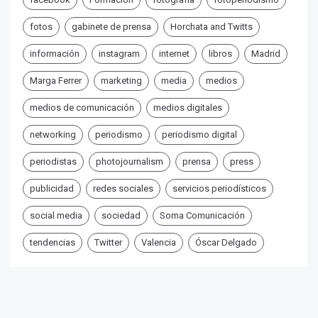
fotos
gabinete de prensa
Horchata and Twitts
información
instagram
internet
libros
Madrid
Marga Ferrer
marketing
media
medios
medios de comunicación
medios digitales
networking
periodismo
periodismo digital
periodistas
photojournalism
prensa
press
publicidad
redes sociales
servicios periodísticos
social media
sociedad
Soma Comunicación
tendencias
Twitter
Valencia
Óscar Delgado