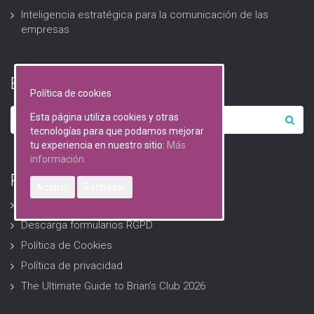
Inteligencia estratégica para la comunicación de las
empresas
Buscar…
Política de cookies
Esta página utiliza cookies y otras
tecnologías para que podamos mejorar
tu experiencia en nuestro sitio:
Más
información.
RGPD (Protección de datos)
Acepto
Rechazar
Avisos Legales
Descarga formularios RGPD
Política de Cookies
Política de privacidad
The Ultimate Guide to Brian’s Club 2026