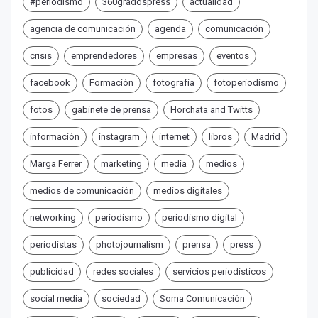
#periodismo
360gradospress
actualidad
agencia de comunicación
agenda
comunicación
crisis
emprendedores
empresas
eventos
facebook
Formación
fotografía
fotoperiodismo
fotos
gabinete de prensa
Horchata and Twitts
información
instagram
internet
libros
Madrid
Marga Ferrer
marketing
media
medios
medios de comunicación
medios digitales
networking
periodismo
periodismo digital
periodistas
photojournalism
prensa
press
publicidad
redes sociales
servicios periodísticos
social media
sociedad
Soma Comunicación