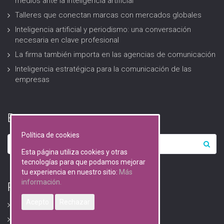
medios ante la inteligencia artificial
Talleres que conectan marcas con mercados globales
Inteligencia artificial y periodismo: una conversación
necesaria en clave profesional
La firma también importa en las agencias de comunicación
Inteligencia estratégica para la comunicación de las
empresas
Buscar…
Política de cookies
Esta página utiliza cookies y otras
tecnologías para que podamos mejorar
tu experiencia en nuestro sitio:
Más
información.
RGPD (Protección de datos)
Acepto
Rechazar
Avisos Legales
Descarga formularios RGPD