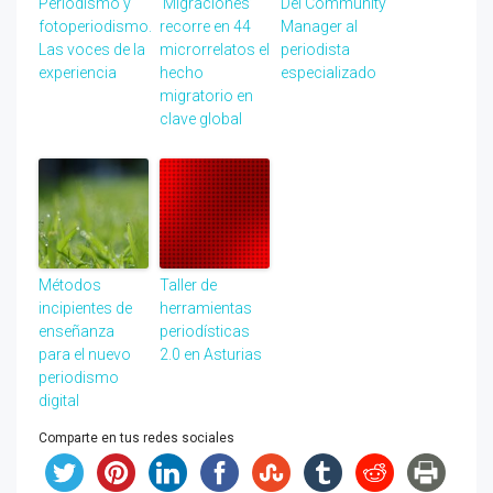
Periodismo y
‘Migraciones’
Del Community
fotoperiodismo.
recorre en 44
Manager al
Las voces de la
microrrelatos el
periodista
experiencia
hecho
especializado
migratorio en
clave global
Métodos
Taller de
incipientes de
herramientas
enseñanza
periodísticas
para el nuevo
2.0 en Asturias
periodismo
digital
Comparte en tus redes sociales