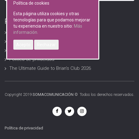
Política de cookies
Esta página utiliza cookies y otras
RGPD (Protección de datos)
tecnologías para que podamos mejorar
tu experiencia en nuestro sitio:
Más
Avisos Legales
información.
Descarga formularios RGPD
Acepto
Rechazar
Política de Cookies
Política de privacidad
The Ultimate Guide to Brian’s Club 2026
Copyright 2019
SOMACOMUNICACIÓN
© Todos los derechos reservados.
Política de privacidad