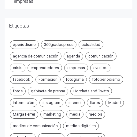
empresas
Etiquetas
#periodismo
360gradospress
actualidad
agencia de comunicación
agenda
comunicación
crisis
emprendedores
empresas
eventos
facebook
Formación
fotografía
fotoperiodismo
fotos
gabinete de prensa
Horchata and Twitts
información
instagram
internet
libros
Madrid
Marga Ferrer
marketing
media
medios
medios de comunicación
medios digitales