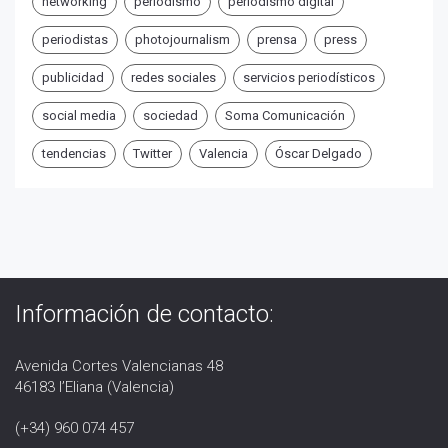
networking
periodismo
periodismo digital
periodistas
photojournalism
prensa
press
publicidad
redes sociales
servicios periodísticos
social media
sociedad
Soma Comunicación
tendencias
Twitter
Valencia
Óscar Delgado
Información de contacto:
Avenida Cortes Valencianas 48
46183 l’Eliana (Valencia)
(+34) 960 074 457