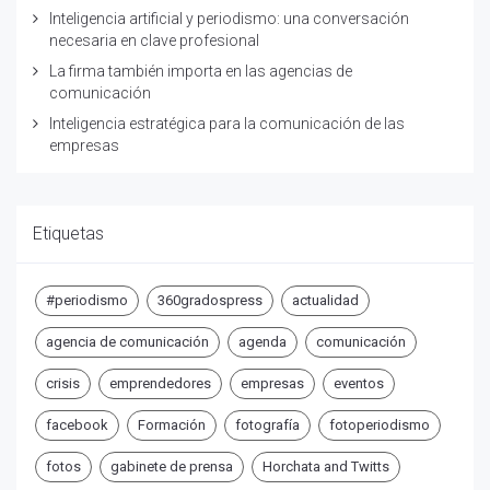
Inteligencia artificial y periodismo: una conversación
necesaria en clave profesional
La firma también importa en las agencias de
comunicación
Inteligencia estratégica para la comunicación de las
empresas
Etiquetas
#periodismo
360gradospress
actualidad
agencia de comunicación
agenda
comunicación
crisis
emprendedores
empresas
eventos
facebook
Formación
fotografía
fotoperiodismo
fotos
gabinete de prensa
Horchata and Twitts