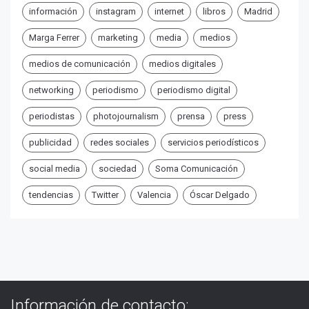
información
instagram
internet
libros
Madrid
Marga Ferrer
marketing
media
medios
medios de comunicación
medios digitales
networking
periodismo
periodismo digital
periodistas
photojournalism
prensa
press
publicidad
redes sociales
servicios periodísticos
social media
sociedad
Soma Comunicación
tendencias
Twitter
Valencia
Óscar Delgado
Información de contacto: