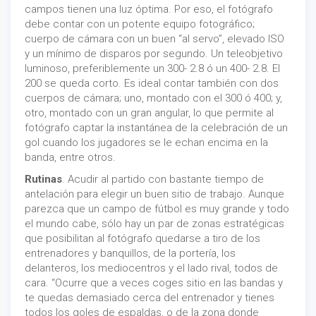
campos tienen una luz óptima. Por eso, el fotógrafo
debe contar con un potente equipo fotográfico;
cuerpo de cámara con un buen “al servo”, elevado ISO
y un mínimo de disparos por segundo. Un teleobjetivo
luminoso, preferiblemente un 300- 2.8 ó un 400- 2.8. El
200 se queda corto. Es ideal contar también con dos
cuerpos de cámara; uno, montado con el 300 ó 400; y,
otro, montado con un gran angular, lo que permite al
fotógrafo captar la instantánea de la celebración de un
gol cuando los jugadores se le echan encima en la
banda, entre otros.
Rutinas
. Acudir al partido con bastante tiempo de
antelación para elegir un buen sitio de trabajo. Aunque
parezca que un campo de fútbol es muy grande y todo
el mundo cabe, sólo hay un par de zonas estratégicas
que posibilitan al fotógrafo quedarse a tiro de los
entrenadores y banquillos, de la portería, los
delanteros, los mediocentros y el lado rival, todos de
cara. “Ocurre que a veces coges sitio en las bandas y
te quedas demasiado cerca del entrenador y tienes
todos los goles de espaldas, o de la zona donde