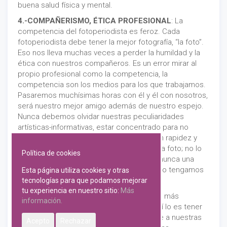
buena salud física y mental.
4.-COMPAÑERISMO, ÉTICA PROFESIONAL
: La
competencia del fotoperiodista es feroz. Cada
fotoperiodista debe tener la mejor fotografía, “la foto”.
Eso nos lleva muchas veces a perder la humildad y la
ética con nuestros compañeros. Es un error mirar al
propio profesional como la competencia, la
competencia son los medios para los que trabajamos.
Pasaremos muchísimas horas con él y él con nosotros,
será nuestro mejor amigo además de nuestro espejo.
Nunca debemos olvidar nuestras peculiaridades
artísticas-informativas, estar concentrado para no
perder detalle y despierto para actuar con rapidez y
eficacia, lo más importante es no perder la foto; no lo
Política de cookies
que hace el compañero. No nos sobrará nunca una
mano amiga que nos eche el cable cuando tengamos
Esta página utiliza cookies y otras
problemas graves de equipo o de salud.
tecnologías para que podamos mejorar
tu experiencia en nuestro sitio:
Más
5.- MATERIAL FOTOGRÁFICO
: Aunque lo más
información.
importante no es tener la mejor cámara, sí lo es tener
un buen equipo fotográfico que se adapte a nuestras
Acepto
Rechazar