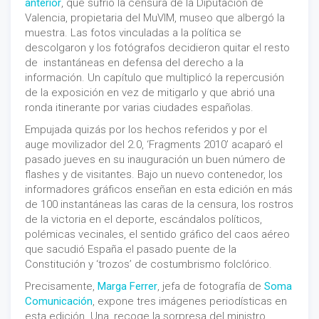
anterior
, que sufrió la censura de la Diputación de
Valencia, propietaria del MuVIM, museo que albergó la
muestra. Las fotos vinculadas a la política se
descolgaron y los fotógrafos decidieron quitar el resto
de instantáneas en defensa del derecho a la
información. Un capítulo que multiplicó la repercusión
de la exposición en vez de mitigarlo y que abrió una
ronda itinerante por varias ciudades españolas.
Empujada quizás por los hechos referidos y por el
auge movilizador del 2.0, ‘Fragments 2010’ acaparó el
pasado jueves en su inauguración un buen número de
flashes y de visitantes. Bajo un nuevo contenedor, los
informadores gráficos enseñan en esta edición en más
de 100 instantáneas las caras de la censura, los rostros
de la victoria en el deporte, escándalos políticos,
polémicas vecinales, el sentido gráfico del caos aéreo
que sacudió España el pasado puente de la
Constitución y ‘trozos’ de costumbrismo folclórico.
Precisamente,
Marga Ferrer
, jefa de fotografía de
Soma
Comunicación
, expone tres imágenes periodísticas en
esta edición. Una, recoge la sorpresa del ministro