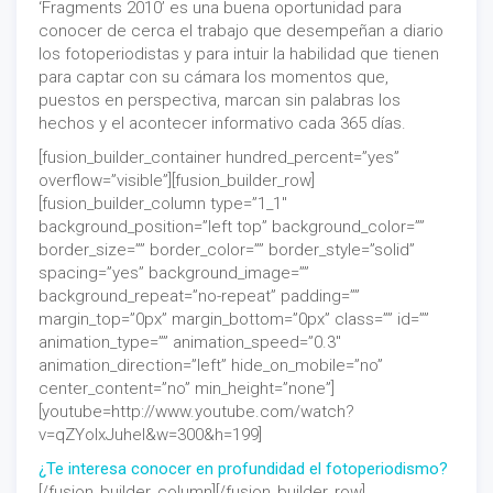
‘Fragments 2010’ es una buena oportunidad para
conocer de cerca el trabajo que desempeñan a diario
los fotoperiodistas y para intuir la habilidad que tienen
para captar con su cámara los momentos que,
puestos en perspectiva, marcan sin palabras los
hechos y el acontecer informativo cada 365 días.
[fusion_builder_container hundred_percent=”yes”
overflow=”visible”][fusion_builder_row]
[fusion_builder_column type=”1_1″
background_position=”left top” background_color=””
border_size=”” border_color=”” border_style=”solid”
spacing=”yes” background_image=””
background_repeat=”no-repeat” padding=””
margin_top=”0px” margin_bottom=”0px” class=”” id=””
animation_type=”” animation_speed=”0.3″
animation_direction=”left” hide_on_mobile=”no”
center_content=”no” min_height=”none”]
[youtube=http://www.youtube.com/watch?
v=qZYolxJuheI&w=300&h=199]
¿Te interesa conocer en profundidad el fotoperiodismo?
[/fusion_builder_column][/fusion_builder_row]