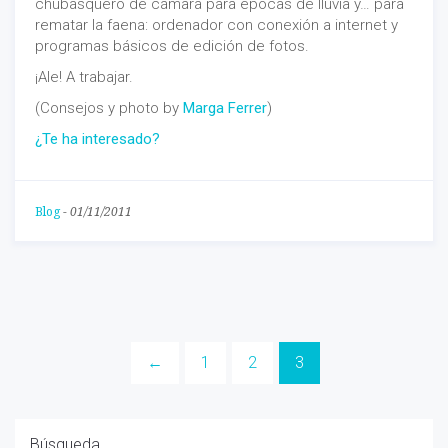
chubasquero de cámara para épocas de lluvia y… para
rematar la faena: ordenador con conexión a internet y
programas básicos de edición de fotos.
¡Ale! A trabajar.
(Consejos y photo by
Marga Ferrer
)
¿Te ha interesado?
Blog
-
01/11/2011
←
1
2
3
Búsqueda