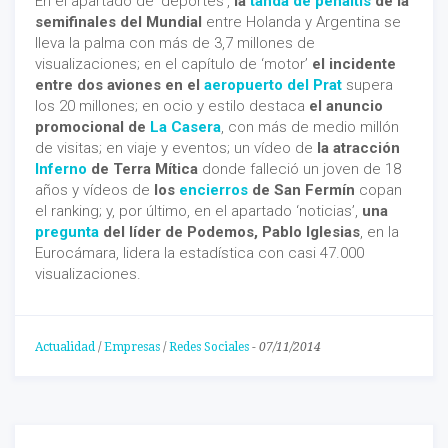
En el apartado de ‘deportes’,
la
tanda de penaltis
de la
semifinales del Mundial
entre Holanda y Argentina se
lleva la palma con más de 3,7 millones de
visualizaciones; en el capítulo de ‘motor’
el incidente
entre dos aviones en el
aeropuerto del Prat
supera
los 20 millones; en ocio y estilo destaca
el anuncio
promocional de
La Casera
, con más de medio millón
de visitas; en viaje y eventos; un vídeo de
la atracción
Inferno
de Terra Mítica
donde falleció un joven de 18
años y vídeos de
los
encierros
de San Fermín
copan
el ranking; y, por último, en el apartado ‘noticias’,
una
pregunta
del líder de Podemos, Pablo Iglesias
, en la
Eurocámara, lidera la estadística con casi 47.000
visualizaciones.
Actualidad
/
Empresas
/
Redes Sociales
-
07/11/2014