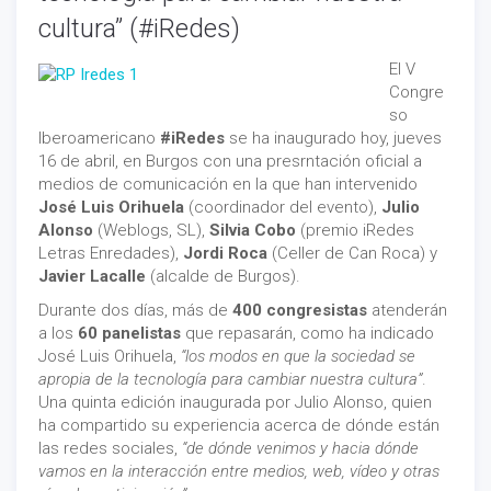
cultura” (#iRedes)
El V
Congre
so
Iberoamericano
#iRedes
se ha inaugurado hoy, jueves
16 de abril, en Burgos con una presrntación oficial a
medios de comunicación en la que han intervenido
José Luis Orihuela
(coordinador del evento),
Julio
Alonso
(Weblogs, SL),
Silvia Cobo
(premio iRedes
Letras Enredades),
Jordi Roca
(Celler de Can Roca) y
Javier Lacalle
(alcalde de Burgos).
Durante dos días, más de
400 congresistas
atenderán
a los
60 panelistas
que repasarán, como ha indicado
José Luis Orihuela,
“los modos en que la sociedad se
apropia de la tecnología para cambiar nuestra cultura”
.
Una quinta edición inaugurada por Julio Alonso, quien
ha compartido su experiencia acerca de dónde están
las redes sociales,
“de dónde venimos y hacia dónde
vamos en la interacción entre medios, web, vídeo y otras