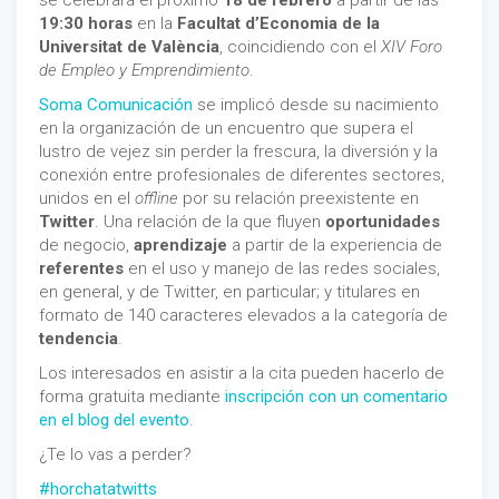
se celebrará el próximo
18 de febrero
a partir de las
19:30 horas
en la
Facultat d’Economia de la
Universitat de València
, coincidiendo con el
XIV Foro
de Empleo y Emprendimiento
.
Soma Comunicación
se implicó desde su nacimiento
en la organización de un encuentro que supera el
lustro de vejez sin perder la frescura, la diversión y la
conexión entre profesionales de diferentes sectores,
unidos en el
offline
por su relación preexistente en
Twitter
. Una relación de la que fluyen
oportunidades
de negocio,
aprendizaje
a partir de la experiencia de
referentes
en el uso y manejo de las redes sociales,
en general, y de Twitter, en particular; y titulares en
formato de 140 caracteres elevados a la categoría de
tendencia
.
Los interesados en asistir a la cita pueden hacerlo de
forma gratuita mediante
inscripción con un comentario
en el blog del evento
.
¿Te lo vas a perder?
#horchatatwitts