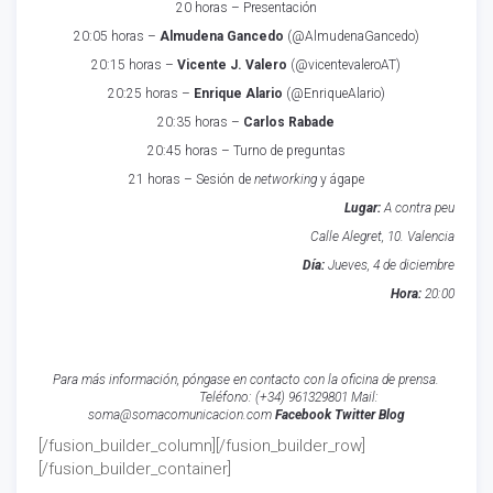
20 horas – Presentación
20:05 horas –
Almudena Gancedo
(
@AlmudenaGancedo
)
20:15 horas –
Vicente J. Valero
(
@vicentevaleroAT
)
20:25 horas –
Enrique Alario
(
@EnriqueAlario
)
20:35 horas –
Carlos Rabade
20:45 horas – Turno de preguntas
21 horas – Sesión de
networking
y ágape
Lugar:
A contra peu
Calle Alegret, 10. Valencia
Día:
Jueves, 4 de diciembre
Hora:
20:00
Para más información, póngase en contacto con la oficina de prensa.
Teléfono:
(+34) 961329801 Mail:
soma@somacomunicacion.com
Facebook
Twitter
Blog
[/fusion_builder_column][/fusion_builder_row]
[/fusion_builder_container]