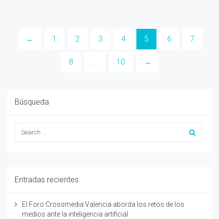
←
1
2
3
4
5
6
7
8
...
10
→
Búsqueda
Entradas recientes
El Foro Crossmedia Valencia aborda los retos de los
medios ante la inteligencia artificial