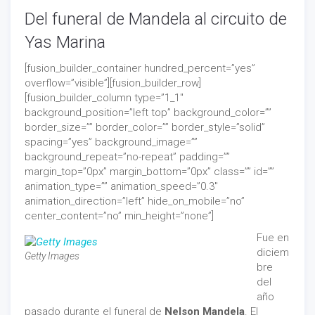
Del funeral de Mandela al circuito de
Yas Marina
[fusion_builder_container hundred_percent=”yes”
overflow=”visible”][fusion_builder_row]
[fusion_builder_column type=”1_1″
background_position=”left top” background_color=””
border_size=”” border_color=”” border_style=”solid”
spacing=”yes” background_image=””
background_repeat=”no-repeat” padding=””
margin_top=”0px” margin_bottom=”0px” class=”” id=””
animation_type=”” animation_speed=”0.3″
animation_direction=”left” hide_on_mobile=”no”
center_content=”no” min_height=”none”]
Fue en
diciem
Getty Images
bre
del
año
pasado durante el funeral de
Nelson Mandela
. El