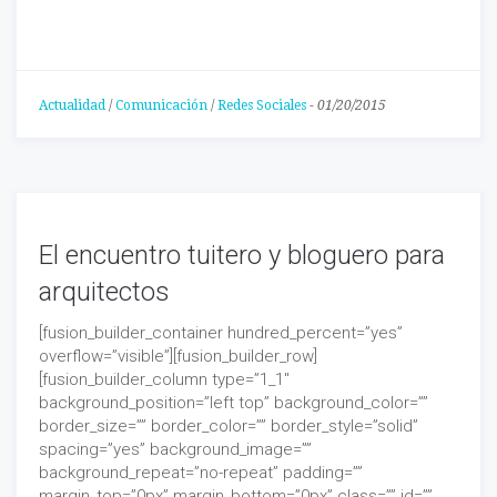
Actualidad
/
Comunicación
/
Redes Sociales
-
01/20/2015
El encuentro tuitero y bloguero para
arquitectos
[fusion_builder_container hundred_percent=”yes”
overflow=”visible”][fusion_builder_row]
[fusion_builder_column type=”1_1″
background_position=”left top” background_color=””
border_size=”” border_color=”” border_style=”solid”
spacing=”yes” background_image=””
background_repeat=”no-repeat” padding=””
margin_top=”0px” margin_bottom=”0px” class=”” id=””