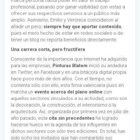
marca personal hasta poner en valor el trabajo
profesional, pasando por ganar visibilidad con vistas a
ofrecer sus respectivos servicios a un público más
amplio. Asimismo, Emilio y Verónica coincidieron al
añadir un pero:
siempre hay que aportar contenido
,
pues el mero hecho de estar en redes sociales o de
tener un blog no reporta beneficios directamente.
Una carrera corta, pero fructífera
Consciente de la importancia que Internet ha adquirido
para las empresas,
Pinturas Blatem
inició su andadura
en
Twitter
, en
Facebook
y en una bitácora digital propia
hace poco más de dos años. Con el tiempo, no
contenta sólo con ello, esta firma valenciana puso en
marcha un
evento acerca del plano online
con
aquellos sectores vinculados a su actividad, como son
la decoración, la construcción, el interiorismo o la
arquitectura. Así, organizada por primera vez en julio de
año pasado, esta
cita sin precedentes
ha logrado
hacerse hueco en la agenda de los influyentes en
dichos sectores con sólo tres ediciones. En total, han
sido ocho los invitados que han compartido sus