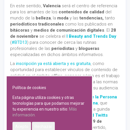
En este sentido,
Valencia
será el centro de referencia
para los amantes de los
contenidos de calidad
del
mundo de la
belleza
, la
moda
y las
tendencias,
tanto
periodísticos tradiconales
como los publicados en
bitácoras
y
medios de comunicación digitales
. El
28
de noviembre
se celebra el
I Beauty and Trends Day
(
#BTD13
) para conocer de cerca las rutinas
profesionales de las
periodistas
y
blogueras
especializadas en dichos ámbitos informativos.
La
inscripción ya está abierta y es gratuita
, como
oportunidad para establecer vínculos de contenido de
calidad en el ámbito
offline
, conocer cómo es el trabajo
de estos perfiles profesionales y atender a las normas
Política de cookies
de estilo que emplean para conectar con su audiencia.
Asimismo, noviembre es el mes del
Día de la Persona
Esta página utiliza cookies y otras
Emprendedora en la Comunitat Valenciana
, que
tecnologías para que podamos mejorar
tendrá por tercera edición consecutiva una guinda
tu experiencia en nuestro sitio:
Más
información.
‘horchatuitera’, ya que el
VIII Horchata and Twitts
(
#horchatatwitts
) se celebrará el mismo
19 de
Acepto
Rechazar
noviembre
, con el ya conocido debate divertido,