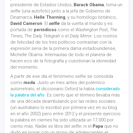
presidente de Estados Unidos,
Barack Obama
, toma un
selfie
(una autofoto) junto a la jefa de Gobierno de
Dinamarca,
Helle Thorning
, y su homólogo británico,
David Cameron
. El
selfie
da la vuelta al mundo y es
portada de
periódicos
como el
Washington Post
,
The
Times
,
The Daily Telegrah
o el
Daily Mirror
. Los rostros
de felicidad de los tres políticos contrastan con la
expresión seria de la primera dama estadounidense,
Michelle Obama. Internautas de todo el planeta de
hacen eco de la fotografía y cuestionan la idoneidad
del momento.
A partir de ese día el fenómeno selfie se consolida
como
moda
. Justo un mes antes del polémico
autorretrato, el diccionario Oxford la había
considerado
la palabra del año
. Es cierto que el término llevaba más
de una década deambulando por las redes sociales
(un australiano lo escribió por primera vez en su blog
en el año 2002) pero entre 2012 y el presente ejercicio
la palabra en ciernes ha sido utilizada un 17.000 por
ciento más. Nadie se libra del
selfie
; ni el
Papa
que no
dudó en posar con un grupo de adolescentes el