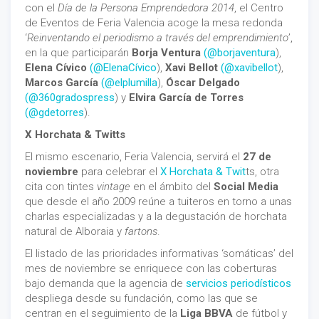
con el
Día de la Persona Emprendedora 2014
, el Centro
de Eventos de Feria Valencia acoge la mesa redonda
‘
Reinventando el periodismo a través del emprendimiento
’,
en la que participarán
Borja Ventura
(@borjaventura
),
Elena Cívico
(@ElenaCívico
),
Xavi Bellot
(@xavibellot
),
Marcos García
(@elplumilla
),
Óscar Delgado
(@360gradospress
) y
Elvira García de Torres
(@gdetorres
).
X Horchata & Twitts
El mismo escenario, Feria Valencia, servirá el
27 de
noviembre
para celebrar el
X Horchata & Twit
ts, otra
cita con tintes
vintage
en el ámbito del
Social Media
que desde el año 2009 reúne a tuiteros en torno a unas
charlas especializadas y a la degustación de horchata
natural de Alboraia y
fartons
.
El listado de las prioridades informativas ‘somáticas’ del
mes de noviembre se enriquece con las coberturas
bajo demanda que la agencia de
servicios periodísticos
despliega desde su fundación, como las que se
centran en el seguimiento de la
Liga BBVA
de fútbol y