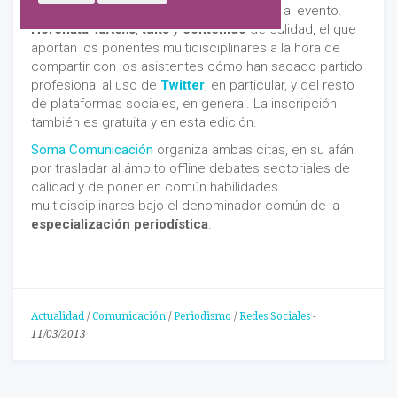
especializado y tertuliano por los asiduos al evento.
Horchata
,
fartons
,
tuits
y
contenido
de calidad, el que
aportan los ponentes multidisciplinares a la hora de
compartir con los asistentes cómo han sacado partido
profesional al uso de
Twitter
, en particular, y del resto
de plataformas sociales, en general. La inscripción
también es gratuita y en esta edición.
Soma Comunicación
organiza ambas citas, en su afán
por trasladar al ámbito offline debates sectoriales de
calidad y de poner en común habilidades
multidisciplinares bajo el denominador común de la
especialización periodística
.
Actualidad
/
Comunicación
/
Periodismo
/
Redes Sociales
-
11/03/2013