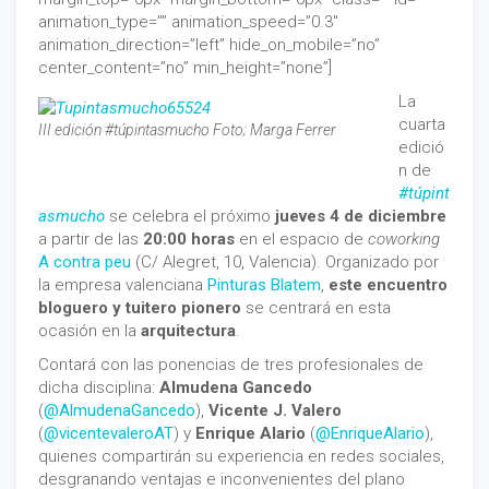
animation_type=”” animation_speed=”0.3″
animation_direction=”left” hide_on_mobile=”no”
center_content=”no” min_height=”none”]
La
cuarta
III edición #túpintasmucho Foto; Marga Ferrer
edició
n de
#túpint
asmucho
se celebra el próximo
jueves 4 de diciembre
a partir de las
20:00 horas
en el espacio de
coworking
A contra peu
(C/ Alegret, 10, Valencia). Organizado por
la empresa valenciana
Pinturas Blatem
,
este encuentro
bloguero y tuitero
pionero
se centrará en esta
ocasión en la
arquitectura
.
Contará con las ponencias de tres profesionales de
dicha disciplina:
Almudena Gancedo
(
@AlmudenaGancedo
),
Vicente J. Valero
(
@vicentevaleroAT
) y
Enrique Alario
(
@EnriqueAlario
),
quienes compartirán su experiencia en redes sociales,
desgranando ventajas e inconvenientes del plano