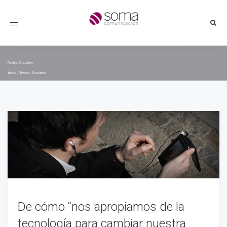
Toggle
navigation
Redes Sociales
Inicio
/
Redes Sociales
De cómo “nos apropiamos de la
tecnología para cambiar nuestra